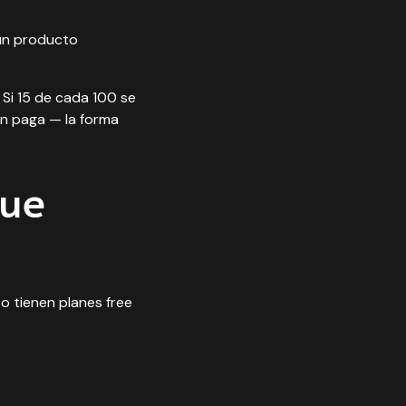
 un producto
 Si 15 de cada 100 se
ión paga —
la forma
que
o tienen planes free