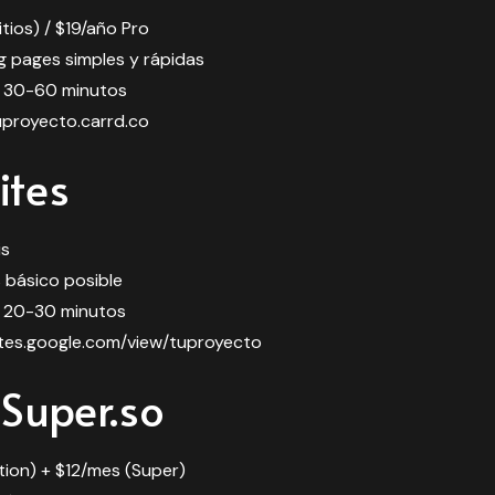
sitios) / $19/año Pro
ng pages simples y rápidas
: 30-60 minutos
tuproyecto.carrd.co
ites
is
s básico posible
: 20-30 minutos
sites.google.com/view/tuproyecto
 Super.so
otion) + $12/mes (Super)