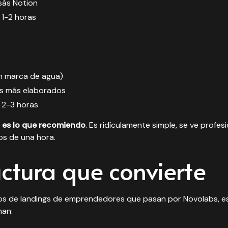
usás Notion
: 1-2 horas
on marca de agua)
os más elaborados
: 2-3 horas
 es lo que recomiendo
. Es ridículamente simple, se ve profes
os de una hora.
uctura que convierte
os de landings de emprendedores que pasan por Novolabs, es
nan: