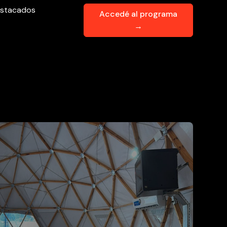
stacados
Accedé al programa
→