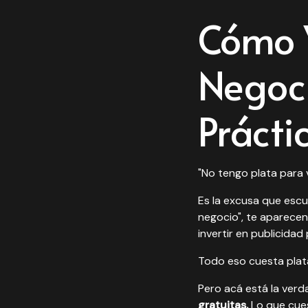
Cómo V
Negoci
Prácti
"No tengo plata para v
Es la excusa que esc
negocio", te aparecen
invertir en publicidad 
Todo eso cuesta plat
Pero acá está la verd
gratuitas.
Lo que cues