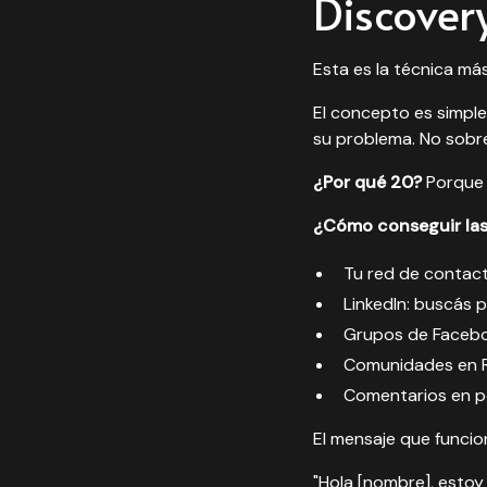
Discover
Esta es la técnica m
El concepto es simple
su problema. No sobre
¿Por qué 20?
Porque 
¿Cómo conseguir las 
Tu red de contact
LinkedIn: buscás 
Grupos de Facebo
Comunidades en Re
Comentarios en p
El mensaje que funcion
"Hola [nombre], estoy