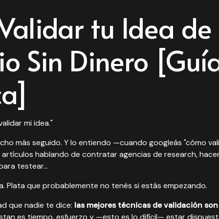
alidar tu Idea de
o Sin Dinero [Guí
ca]
alidar mi idea."
ucho más seguido. Y lo entiendo —cuando googleás "cómo vali
 artículos hablando de contratar agencias de research, hace
para testear...
a. Plata que probablemente no tenés si estás empezando.
ad que nadie te dice:
las mejores técnicas de validación s
tan es tiempo, esfuerzo y —esto es lo difícil— estar dispues