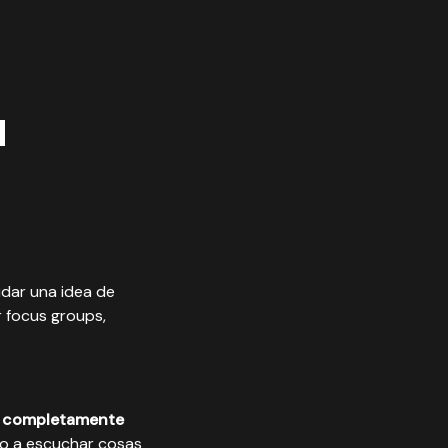
a
dar una idea de
r focus groups,
on completamente
to a escuchar cosas