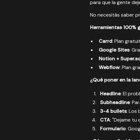
para que la gente deje
No necesitás saber pr
Herramientas 100% g
Carrd
: Plan gratui
Google Sites
: Gr
Notion + Super.s
Webflow
: Plan g
¿Qué poner en la lan
Headline
: El pro
Subheadline
: Pa
3-4 bullets
: Los 
CTA
: "Dejame tu 
Formulario
: Goog