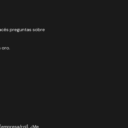
hacés preguntas sobre
 oro.
 [empresa/rol]. ¿Me