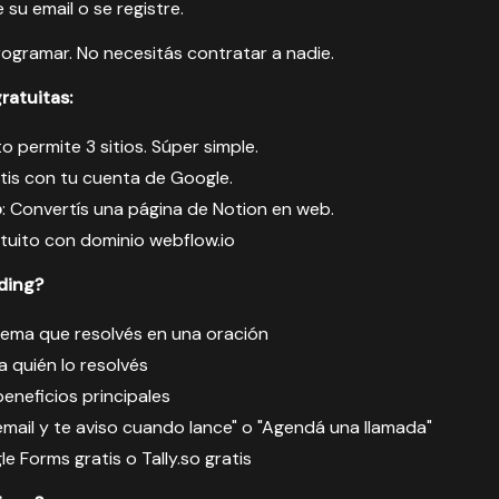
 su email o se registre.
ogramar. No necesitás contratar a nadie.
ratuitas:
to permite 3 sitios. Súper simple.
atis con tu cuenta de Google.
o
: Convertís una página de Notion en web.
ratuito con dominio webflow.io
ding?
blema que resolvés en una oración
ra quién lo resolvés
beneficios principales
email y te aviso cuando lance" o "Agendá una llamada"
le Forms gratis o Tally.so gratis