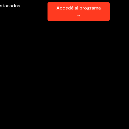
stacados
Accedé al programa
→