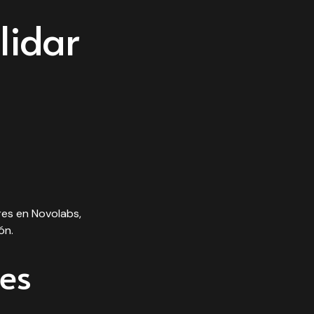
lidar
es en Novolabs,
ón.
ses