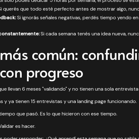
Si solo podés dedicar 5 horas por semana, el proceso se esti
i querés que todo esté perfecto antes de mostrar algo, nun
edback:
Si ignorás señales negativas, perdés tiempo yendo en 
 constantemente:
Si cada semana tenés una idea nueva, nunc
r más común: confundi
con progreso
 llevan 6 meses "validando" y no tienen una sola entrevista
s y ya tienen 15 entrevistas y una landing page funcionando.
 tiempo que pasó. Es lo que hicieron con ese tiempo.
Validar es hacer.
 poder responder: ¿Qué aprendí esta semana que no sabía 