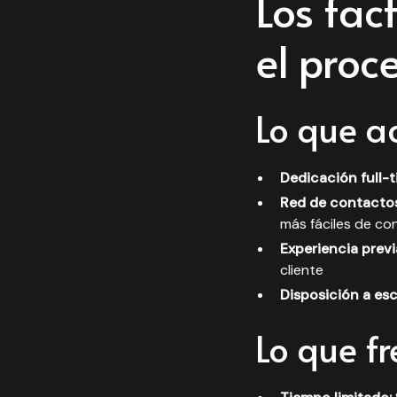
Los fac
el proc
Lo que ac
Dedicación full-t
Red de contactos
más fáciles de co
Experiencia previ
cliente
Disposición a es
Lo que fr