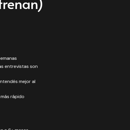
 frenan)
 semanas
as entrevistas son
entendés mejor al
s más rápido