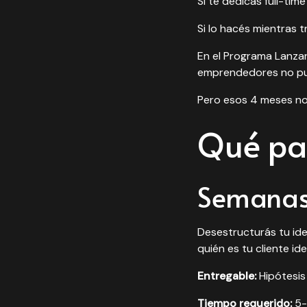
Si te dedicás full-tim
Si lo hacés mientras 
En el Programa Lanza
emprendedores no pued
Pero esos 4 meses no
Qué pa
Semanas 
Desestructurás tu ide
quién es tu cliente ide
Entregable:
Hipótesis 
Tiempo requerido:
5-