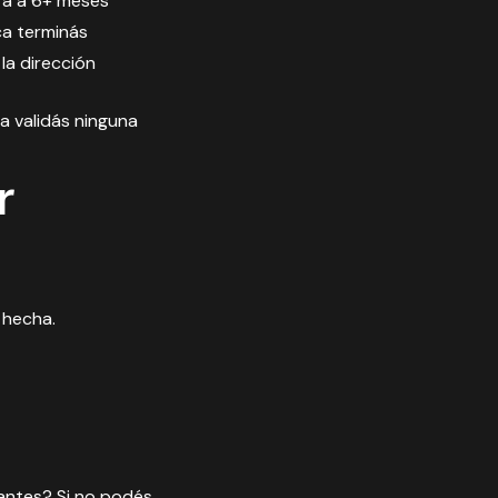
ra a 6+ meses
ca terminás
la dirección
a validás ninguna
r
 hecha.
antes? Si no podés