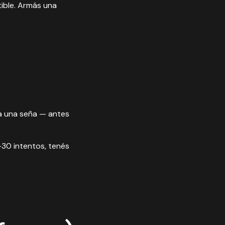
tible. Armás una
ea una seña — antes
-30 intentos, tenés