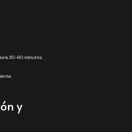
 dura 30-60 minutos.
iente.
ión y