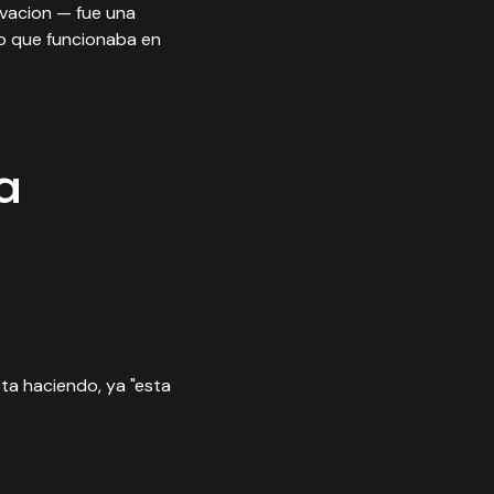
ovacion — fue una
o que funcionaba en
a
sta haciendo, ya "esta