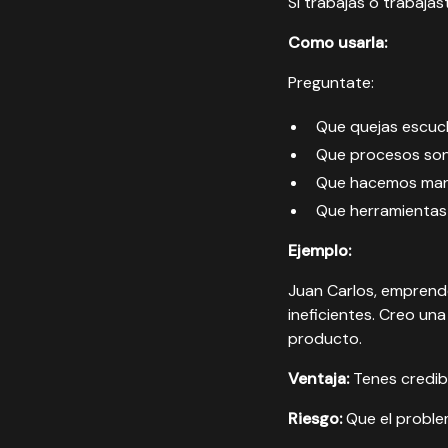
Si trabajas o trabaja
Como usarla:
Preguntate:
Que quejas escuc
Que procesos son 
Que hacemos man
Que herramientas
Ejemplo:
Juan Carlos, emprend
ineficientes. Creo un
producto.
Ventaja:
Tenes credibi
Riesgo:
Que el problem