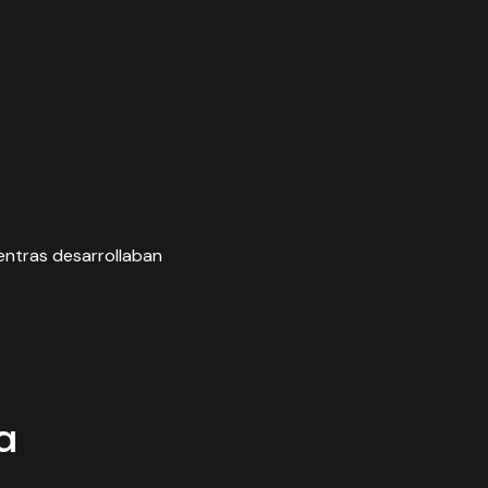
entras desarrollaban
a