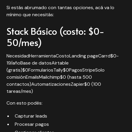
Si estás abrumado con tantas opciones, acá va lo
mínimo que necesitás:
Stack Básico (costo: $0-
50/mes)
NecesidadHerramientaCostoLanding pageCarrd$0-
19/añoBase de datosAirtable
(gratis)$0FormulariosTally$0PagosStripeSolo
comisiónEmailsMailchimp$0 (hasta 500
contactos)AutomatizacionesZapier$0 (100
tareas/mes)
Con esto podés:
Capturar leads
Procesar pagos