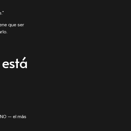
."
iene que ser
rlo.
 está
UNO — el más