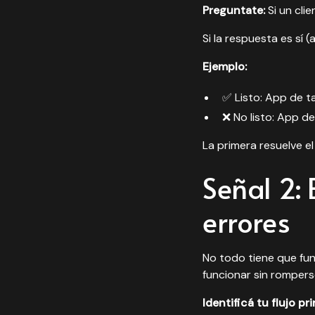
Preguntate:
Si un cli
Si la respuesta es sí (
Ejemplo:
✅ Listo: App de t
❌ No listo: App d
La primera resuelve e
Señal 2: 
errores
No todo tiene que fun
funcionar sin rompers
Identificá tu flujo pri