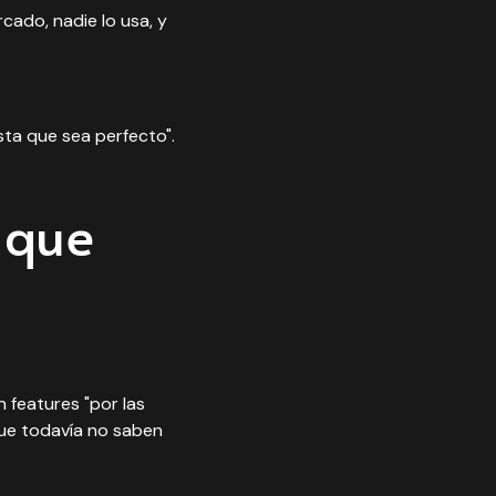
rcado, nadie lo usa, y
asta que sea perfecto".
o que
features "por las
que todavía no saben