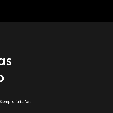
as
o
Siempre falta "un