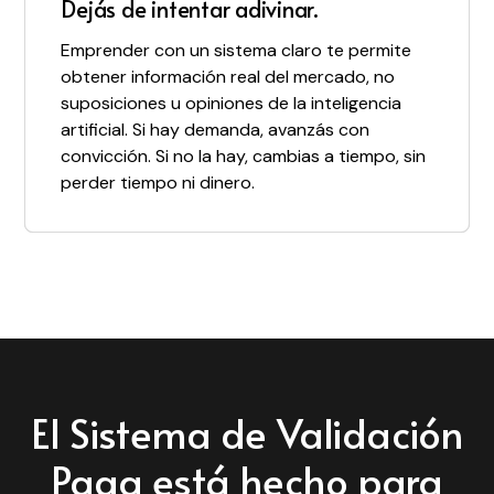
Pasás de la parálisis a la acción.
Dejás de intentar adivinar.
Conseguis clientes reales antes de
En lugar de analizar todo por las dudas, tenés
Emprender con un sistema claro te permite
construir.
un sistema paso a paso que te dice qué
obtener información real del mercado, no
tenes que hacer en cada momento, cómo
El método te enseña a convertir entrevistas
suposiciones u opiniones de la inteligencia
tenes que hacerlo y por qué es importante
en clientes. No en un "me gusta tu idea",
artificial. Si hay demanda, avanzás con
que lo hagas. — Ya no te preguntás "¿voy por
obtendrás un “estoy dispuesto a pagar por
convicción. Si no la hay, cambias a tiempo, sin
buen camino?"
esto hoy”.
perder tiempo ni dinero.
El Sistema de Validación
Paga está hecho para