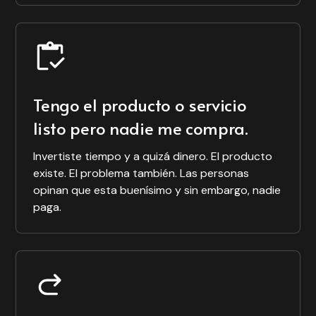
MySourcing
Krenta
Hoy busco la gente
que lo necesita, no
Pulpad
convencer a
No lo podía creer.
alguien que no
Tengo el producto o servicio
Estaba vendiendo
tiene tanto interés.
algo que no tenía.
listo pero nadie me compra.
Así llegué a 100
Todos tenemos el
clientes activos.
chip de que
Invertiste tiempo y a quizá dinero. El producto
primero tené el
existe. El problema también. Las personas
stock y después
opinan que esta buenísimo y sin embargo, nadie
Ariel Gerstein
vendé. Hacer al
paga.
Founder de Krenta
revés era que
alguien confíe en
vos.