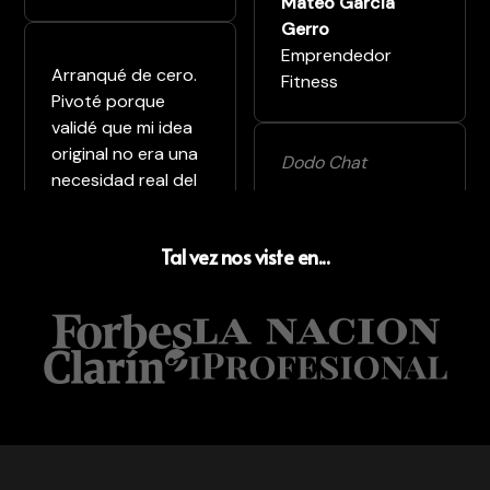
Mateo García
Gerro
Emprendedor
Arranqué de cero.
Fitness
Pivoté porque
validé que mi idea
original no era una
Dodo Chat
necesidad real del
Estoy convencida
mercado. Y hoy
de que sin el
tengo dos
Tal vez nos viste en...
programa no
potenciales
hubiera lanzado
clientes.
nada. Me hubiera
frustrado antes.
Carlos Varni
Consultor &
Magdalena
Emprendedor
Biasutto
Dermatóloga | Co-