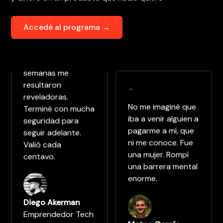
Accedé al programa →
Estaba muy
trabado con mi
idea. Las 16
semanas me
resultaron
-
reveladoras.
No me imaginé que
Terminé con mucha
iba a venir alguien a
seguridad para
pagarme a mí, que
seguir adelante.
ni me conoce. Fue
Valió cada
una mujer. Rompí
centavo.
una barrera mental
enorme.
Diego Akerman
Emprendedor Tech