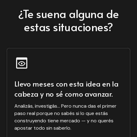
Founder & CEO de
Bumix
¿Te suena alguna de
DodoChat
De las 15
estas situaciones?
entrevistas que
hice, unos 8 o 9 se
MySourcing
convirtieron en
Después de 4 años
clientes. Validar no
sin poder vender
es investigar: es la
un producto
primera
terminado, vendí
conversación de
algo con solo una
ventas.
Llevo meses con esta idea en la
página web y una
conversación.
cabeza y no sé como avanzar.
Cristina Schwalb
Analizás, investigás... Pero nunca das el primer
Co-founder & CMO
paso real porque no sabés si lo que estás
Orlando Téliz
de Bumix
construyendo tiene mercado — y no querés
García
apostar todo sin saberlo.
Founder & CEO de