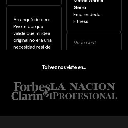
Mateo García
Gerro
Emprendedor
Arranqué de cero.
Fitness
Pivoté porque
validé que mi idea
original no era una
Dodo Chat
necesidad real del
Estoy convencida
mercado. Y hoy
de que sin el
tengo dos
Tal vez nos viste en...
programa no
potenciales
hubiera lanzado
clientes.
nada. Me hubiera
frustrado antes.
Carlos Varni
Consultor &
Magdalena
Emprendedor
Biasutto
Dermatóloga | Co-