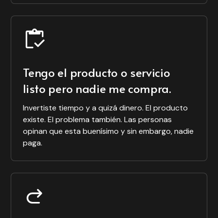
MySourcing
Krenta
Hoy busco la gente
que lo necesita, no
Pulpad
convencer a
No lo podía creer.
alguien que no
Tengo el producto o servicio
Estaba vendiendo
tiene tanto interés.
algo que no tenía.
listo pero nadie me compra.
Así llegué a 100
Todos tenemos el
clientes activos.
chip de que
Invertiste tiempo y a quizá dinero. El producto
primero tené el
existe. El problema también. Las personas
stock y después
opinan que esta buenísimo y sin embargo, nadie
Ariel Gerstein
vendé. Hacer al
paga.
Founder de Krenta
revés era que
alguien confíe en
vos.