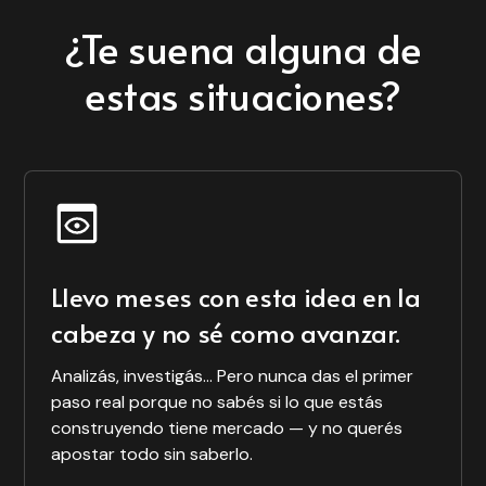
Founder & CEO de
Bumix
¿Te suena alguna de
DodoChat
De las 15
estas situaciones?
entrevistas que
hice, unos 8 o 9 se
MySourcing
convirtieron en
Después de 4 años
clientes. Validar no
sin poder vender
es investigar: es la
un producto
primera
terminado, vendí
conversación de
algo con solo una
ventas.
Llevo meses con esta idea en la
página web y una
conversación.
cabeza y no sé como avanzar.
Cristina Schwalb
Analizás, investigás... Pero nunca das el primer
Co-founder & CMO
paso real porque no sabés si lo que estás
Orlando Téliz
de Bumix
construyendo tiene mercado — y no querés
García
apostar todo sin saberlo.
Founder & CEO de