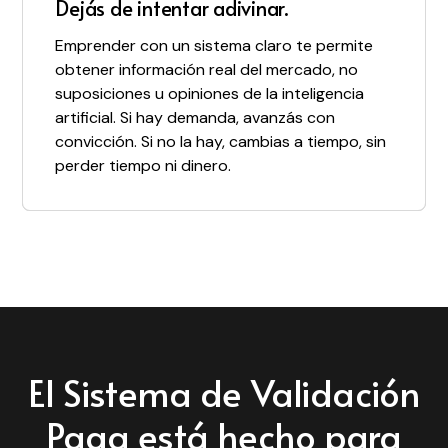
Pasás de la parálisis a la acción.
Dejás de intentar adivinar.
Conseguis clientes reales antes de
En lugar de analizar todo por las dudas, tenés
Emprender con un sistema claro te permite
construir.
un sistema paso a paso que te dice qué
obtener información real del mercado, no
tenes que hacer en cada momento, cómo
El método te enseña a convertir entrevistas
suposiciones u opiniones de la inteligencia
tenes que hacerlo y por qué es importante
en clientes. No en un "me gusta tu idea",
artificial. Si hay demanda, avanzás con
que lo hagas. — Ya no te preguntás "¿voy por
obtendrás un “estoy dispuesto a pagar por
convicción. Si no la hay, cambias a tiempo, sin
buen camino?"
esto hoy”.
perder tiempo ni dinero.
El Sistema de Validación
Paga está hecho para