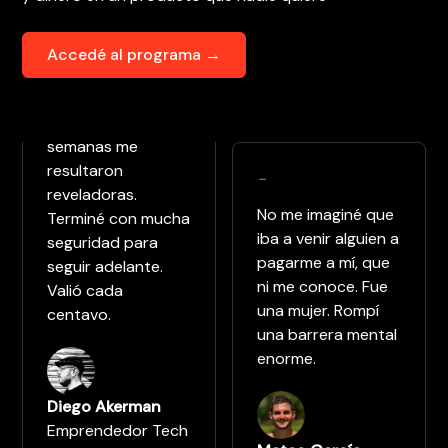
Accedé al programa →
Estaba muy
trabado con mi
idea. Las 16
semanas me
resultaron
-
reveladoras.
No me imaginé que
Terminé con mucha
iba a venir alguien a
seguridad para
pagarme a mí, que
seguir adelante.
ni me conoce. Fue
Valió cada
una mujer. Rompí
centavo.
una barrera mental
enorme.
Diego Akerman
Emprendedor Tech